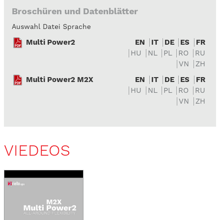
Broschüren und Datenblätter
Auswahl Datei Sprache
Multi Power2
EN
IT
DE
ES
FR
HU
NL
PL
RO
RU
VN
ZH
Multi Power2 M2X
EN
IT
DE
ES
FR
HU
NL
PL
RO
RU
VN
ZH
VIEDEOS