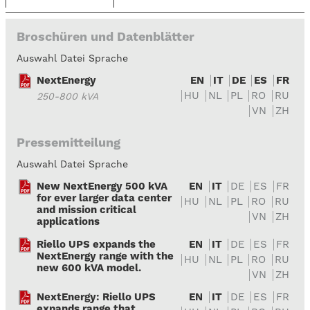
Broschüren und Datenblätter
Auswahl Datei Sprache
NextEnergy
EN
IT
DE
ES
FR
HU
NL
PL
RO
RU
250-800 kVA
VN
ZH
Pressemitteilung
Auswahl Datei Sprache
New NextEnergy 500 kVA
EN
IT
DE
ES
FR
for ever larger data center
HU
NL
PL
RO
RU
and mission critical
VN
ZH
applications
Riello UPS expands the
EN
IT
DE
ES
FR
NextEnergy range with the
HU
NL
PL
RO
RU
new 600 kVA model.
VN
ZH
NextEnergy: Riello UPS
EN
IT
DE
ES
FR
expands range that