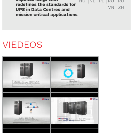
HU
NL
PL
RO
RU
redefines the standards for
VN
ZH
UPS in Data Centres and
mission critical applications
VIEDEOS