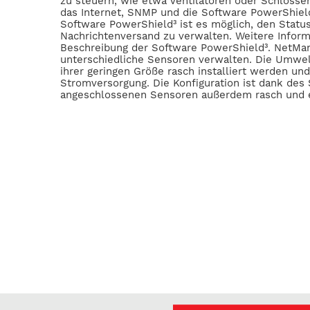
zu steuern, wie etwa Ventilatoren oder Schlösser
das Internet, SNMP und die Software PowerShield
Software PowerShield³ ist es möglich, den Statu
Nachrichtenversand zu verwalten. Weitere Inform
Beschreibung der Software PowerShield³. NetMan
unterschiedliche Sensoren verwalten. Die Umwe
ihrer geringen Größe rasch installiert werden un
Stromversorgung. Die Konfiguration ist dank des
angeschlossenen Sensoren außerdem rasch und e