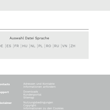
Auswahl Datei Sprache
DE
ES
FR
HU
NL
PL
RO
RU
VN
ZH
Adressen und Kontakte
ontacts
Informationen anfordern
Downloads
upport
Kundenportal
Sitemap
Nutzungsbedingungen
isclaimer
Copyright
Informationen zu den Cookies