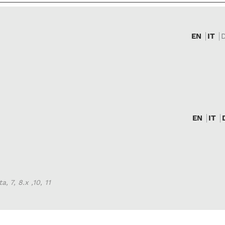
EN
IT
EN
IT
, 7, 8.x ,10, 11