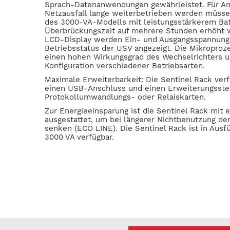
Sprach-Datenanwendungen gewährleistet. Für A
Netzausfall lange weiterbetrieben werden müsse
des 3000-VA-Modells mit leistungsstärkerem Batt
Überbrückungszeit auf mehrere Stunden erhöht 
LCD-Display werden Ein- und Ausgangsspannung,
Betriebsstatus der USV angezeigt. Die Mikroproz
einen hohen Wirkungsgrad des Wechselrichters u
Konfiguration verschiedener Betriebsarten.
Maximale Erweiterbarkeit: Die Sentinel Rack ver
einen USB-Anschluss und einen Erweiterungsstec
Protokollumwandlungs- oder Relaiskarten.
Zur Energieeinsparung ist die Sentinel Rack mit 
ausgestattet, um bei längerer Nichtbenutzung de
senken (ECO LINE). Die Sentinel Rack ist in Aus
3000 VA verfügbar.