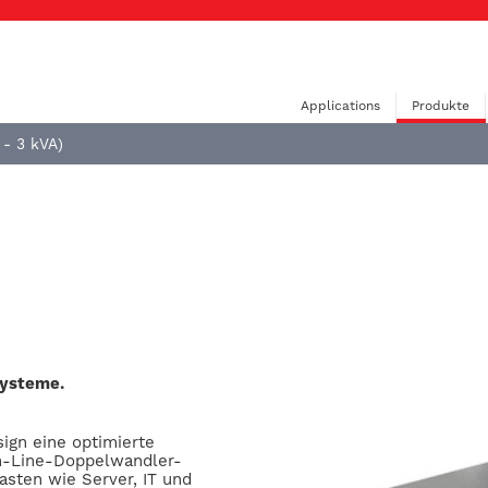
Applications
Produkte
5 - 3 kVA)
systeme.
ign eine optimierte
On-Line-Doppelwandler-
Lasten wie Server, IT und