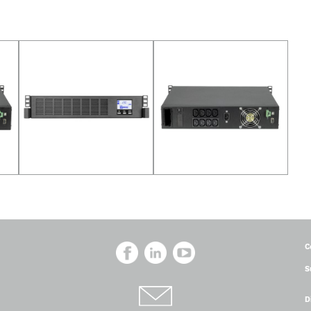
C
S
D