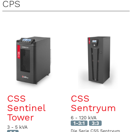
CPS
CSS
CSS
Sentinel
Sentryum
Tower
6 - 120 kVA
1-3:1
3:3
3 - 5 kVA
Die Serie CSS Sentryum