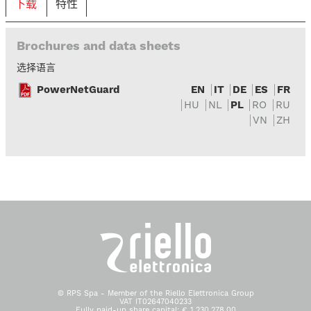
下载
特性
Brochures and data sheets
选择语言
PowerNetGuard
EN
IT
DE
ES
FR
HU
NL
PL
RO
RU
VN
ZH
© RPS Spa - Member of the Riello Elettronica Group
VAT IT02647040233
Fully paid-up share capital: € 1.230.278,00