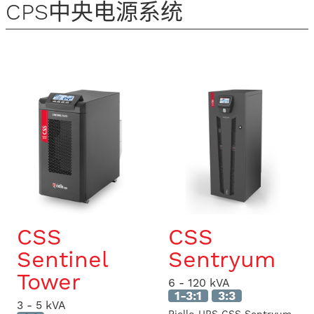
CPS中央电源系统
CSS
CSS
Sentinel
Sentryum
Tower
6 - 120 kVA
1-3:1
3:3
3 - 5 kVA