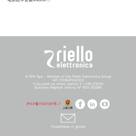
© RPS Spa - Member of the Riello Elettronica Group
VAT IT02647040233
Fully paid-up share capital: € 1.230.278,00
Business Register Verona: N° REA 252286
沪ICP备17047091号-1
PowerNews in @mail