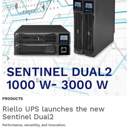
PRODUCTS
Riello UPS launches the new
Sentinel Dual2
T
Performance, versatility, and innovation.